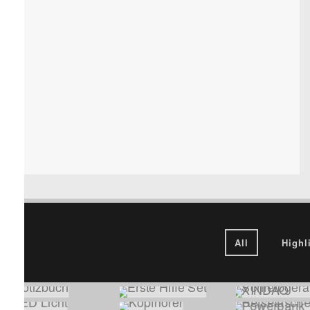
All
Highl